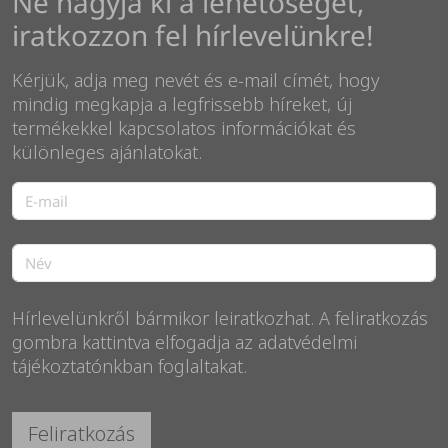
Ne hagyja ki a lehetőséget,
iratkozzon fel hírlevelünkre!
Kérjük, adja meg nevét és e-mail címét, hogy
mindig megkapja a legfrissebb híreket, új
termékekkel kapcsolatos információkat és
különleges ajánlatokat.
Hírlevelünkről bármikor leiratkozhat. A feliratkozás
gombra kattintva elfogadja az adatvédelmi
tájékoztatónkban foglaltakat.
Feliratkozás