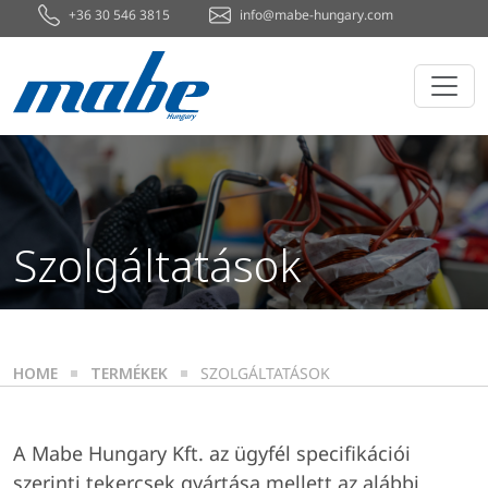
+36 30 546 3815
info@mabe-hungary.com
Szolgáltatások
HOME
TERMÉKEK
SZOLGÁLTATÁSOK
A Mabe Hungary Kft. az ügyfél specifikációi
szerinti tekercsek gyártása mellett az alábbi